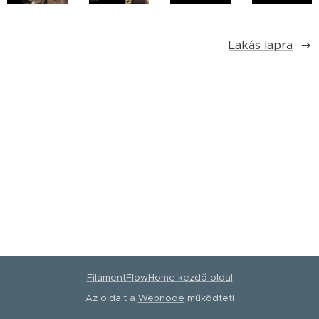
Lakás lapra
FilamentFlowHome kezdő oldal
Az oldalt a
Webnode
működteti