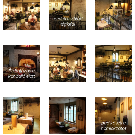
eredeti tisztitott
téglafal
Ételfotózás a
kandalló elött
pad követi a
homlokzatot