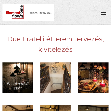
.
ÜDVÖZÖLLEK NÁLUNK
Due Fratelli étterem tervezés,
kivitelezés
Étterem felső
szint