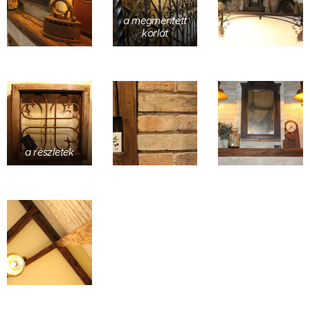
a megmentett
korlát
a részletek