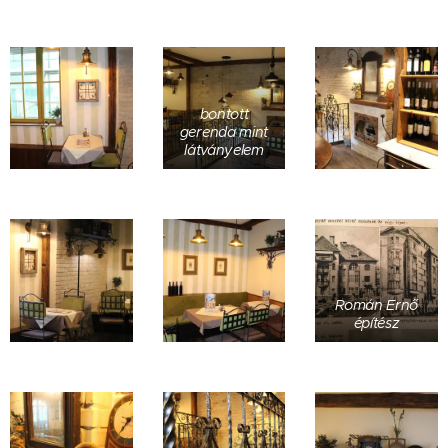
bontott
gerenda mint
látványelem
Román Ernő
építész